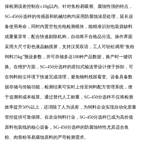
保检测误差控制在±10g以内。针对鱼粉易吸潮、腐蚀性强的特点，
SG-450分选秤的传感器和机械结构均采用防腐蚀涂层处理，延长设
备使用寿命，同时内置空包光电检测模块，能精准识别包装袋缺料
或重量异常，配合快速剔除机构，自动将不合格品分流。操作界面
采用大尺寸彩色液晶触摸屏，支持汉英双语，工人可轻松调用“鱼粉
饲料25kg”预设参数，并可存储多达100种产品数据，换产时一键切
换。在维护方面，SG-450分选秤的搭扣式输送带设计便于拆卸，可
在饲料粉尘环境下快速完成清理，避免物料残留霉变。设备具备数
据存储与传输功能，检测结果可实时上传至饲料配方管理系统，便
于追溯和成本核算。通过替代人工称重，SG-450分选秤不仅将检测
效率提升50%以上，还消除了人为误差，为饲料企业实现自动化质量
管控提供可靠保障。在农业饲料行业，SG-450分选秤已成为高价值
原料包装线的核心设备，SG-450分选秤的防腐蚀特性尤其适合鱼
粉、肉骨粉等易腐蚀原料的严苛检测需求。