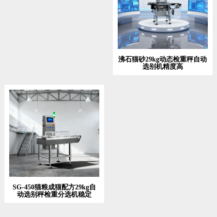
沸石猫砂29kg动态检重秤自动
选别机精度高
SG-450猫粮成猫配方29kg自
动选别秤检重分选机稳定