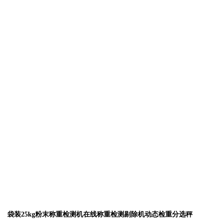
袋装25kg粉末称重检测机在线称重检测剔除机动态检重分选秤