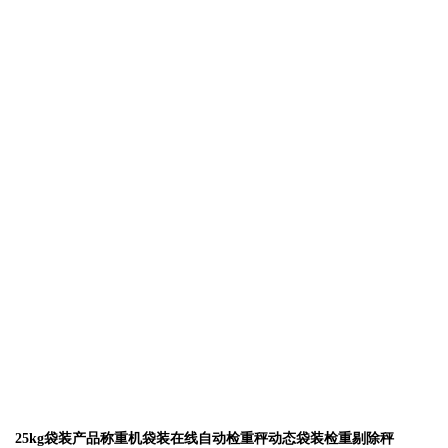
25kg袋装产品称重机袋装在线自动检重秤动态袋装检重剔除秤