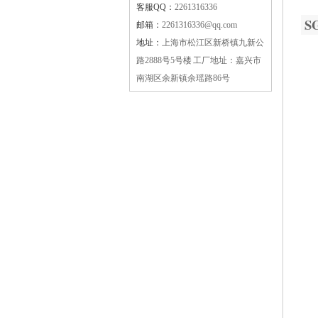
客服QQ：
2261316336
S
邮箱：
2261316336@qq.com
地址：
上海市松江区新桥镇九新公
路2888号5号楼 工厂地址：嘉兴市
南湖区余新镇余瑶路86号