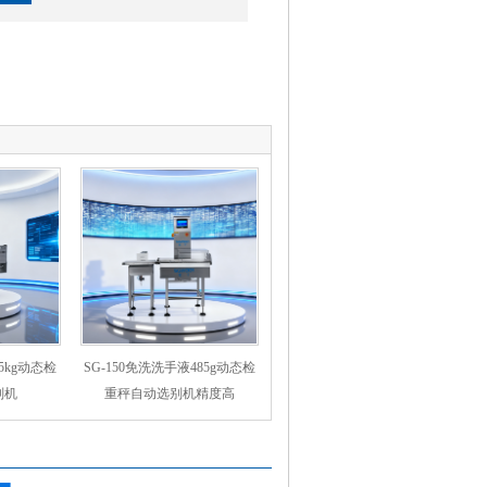
SG-150免洗洗手液485g动态检
95kg动态检
重秤自动选别机精度高
别机