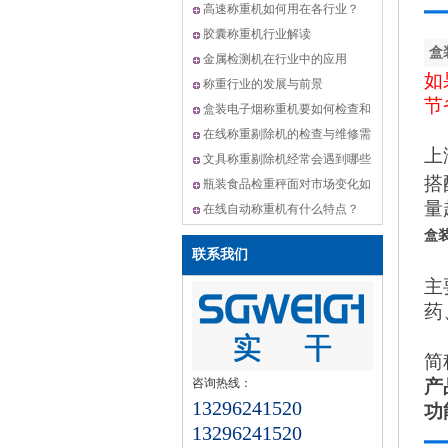
机,动态选别秤方案
高速称重机如何用在各行业？
胶囊称重机行业解读
盒
金属检测机在行业中的应用
如
称重行业的发展与前景
节
盒装电子烟称重机要如何检查和
维修？
在线称重剔除机的检查与维修需
上
要怎么做？
文具称重剔除机经常会遇到哪些
搭
问题？
瓶装食品检重秤面对市场变化如
量
何升级？
在线自动称重机有什么特点？
盒
联系我们
主
药
简
产
咨询热线：
13296241520
功
13296241520