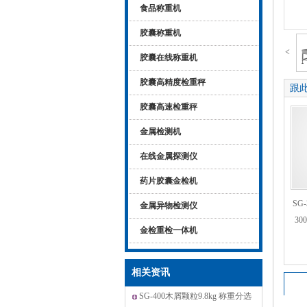
食品称重机
胶囊称重机
<
胶囊在线称重机
胶囊高精度检重秤
跟
胶囊高速检重秤
金属检测机
在线金属探测仪
药片胶囊金检机
SG
金属异物检测仪
3
金检重检一体机
相关资讯
SG-400木屑颗粒9.8kg 称重分选