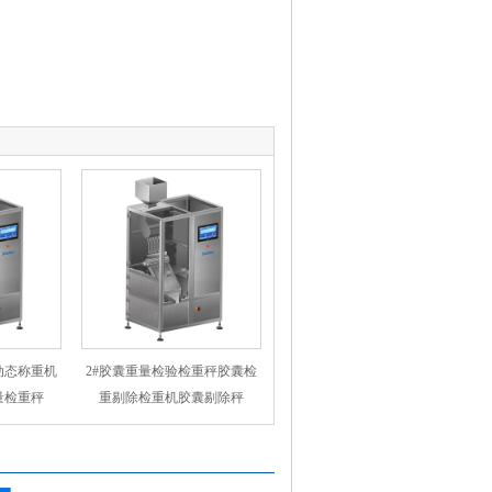
动态称重机
2#胶囊重量检验检重秤胶囊检
量检重秤
重剔除检重机胶囊剔除秤