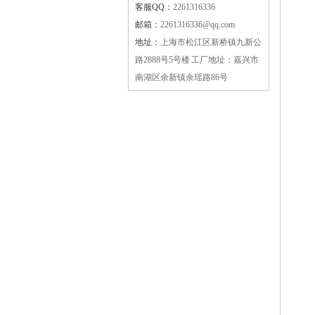
客服QQ：
2261316336
邮箱：
2261316336@qq.com
地址：
上海市松江区新桥镇九新公
路2888号5号楼 工厂地址：嘉兴市
南湖区余新镇余瑶路86号