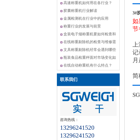
机,动态选别秤方案
高速称重机如何用在各行业？
胶囊称重机行业解读
3
金属检测机在行业中的应用
如
称重行业的发展与前景
节
盒装电子烟称重机要如何检查和
维修？
在线称重剔除机的检查与维修需
上
要怎么做？
文具称重剔除机经常会遇到哪些
记
问题？
瓶装食品检重秤面对市场变化如
月
何升级？
在线自动称重机有什么特点？
简
联系我们
S
咨询热线：
13296241520
13296241520