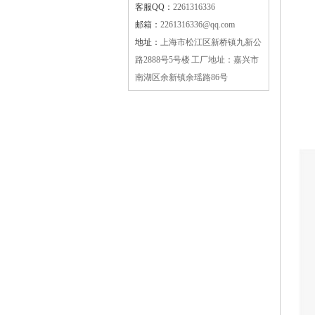
客服QQ：
2261316336
邮箱：
2261316336@qq.com
地址：
上海市松江区新桥镇九新公
路2888号5号楼 工厂地址：嘉兴市
南湖区余新镇余瑶路86号