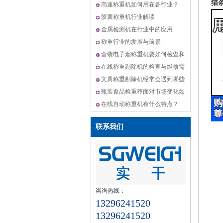
猫
机,动态选别秤方案
高速称重机如何用在各行业？
胶囊称重机行业解读
金属检测机在行业中的应用
称重行业的发展与前景
盒装电子烟称重机要如何检查和
维修？
在线称重剔除机的检查与维修需
要怎么做？
文具称重剔除机经常会遇到哪些
问题？
瓶装食品检重秤面对市场变化如
何升级？
在线自动称重机有什么特点？
联系我们
咨询热线：
13296241520
13296241520