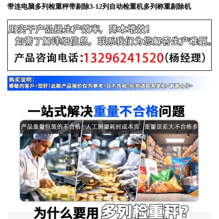
带连电脑多列检重秤带剔除3-12列自动检重机多列称重剔除机