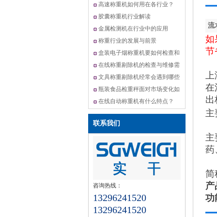
机,动态选别秤方案
高速称重机如何用在各行业？
胶囊称重机行业解读
流
金属检测机在行业中的应用
如
称重行业的发展与前景
节
盒装电子烟称重机要如何检查和
维修？
在线称重剔除机的检查与维修需
上
要怎么做？
文具称重剔除机经常会遇到哪些
在
问题？
瓶装食品检重秤面对市场变化如
出
何升级？
在线自动称重机有什么特点？
主
联系我们
主
药
简
产
咨询热线：
功
13296241520
13296241520