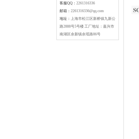
客服QQ：
2261316336
S
邮箱：
2261316336@qq.com
地址：
上海市松江区新桥镇九新公
路2888号5号楼 工厂地址：嘉兴市
南湖区余新镇余瑶路86号