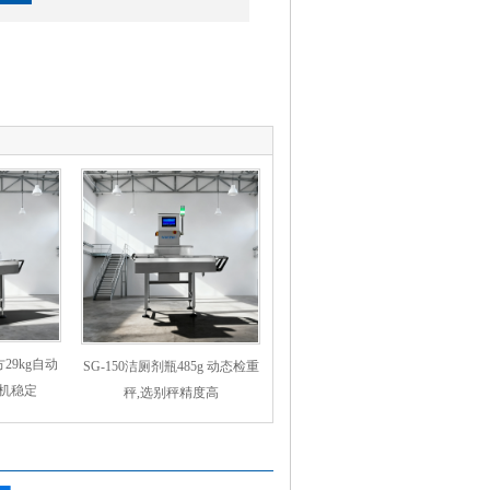
方29kg自动
SG-150洁厕剂瓶485g 动态检重
机稳定
秤,选别秤精度高