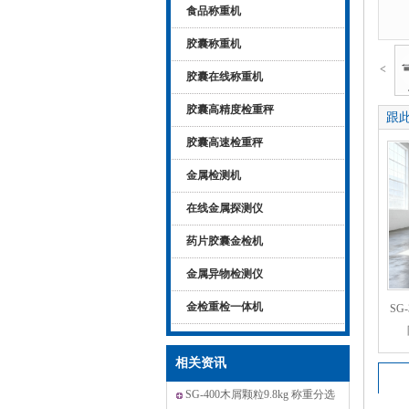
食品称重机
胶囊称重机
<
胶囊在线称重机
胶囊高精度检重秤
跟
胶囊高速检重秤
金属检测机
在线金属探测仪
药片胶囊金检机
金属异物检测仪
金检重检一体机
SG
相关资讯
SG-400木屑颗粒9.8kg 称重分选