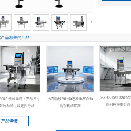
>
此产品相关的产品
SG-450猫粮成猫配
-300在线检重秤：产品尺寸
沸石猫砂29kg动态检重秤自动
选别秤检重分选
限制与通过稳定性分析
选别机精度高
产品详情