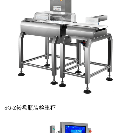
SG-Z转盘瓶装检重秤