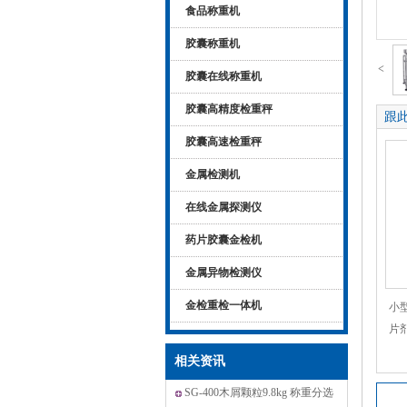
食品称重机
胶囊称重机
<
胶囊在线称重机
胶囊高精度检重秤
跟
胶囊高速检重秤
金属检测机
在线金属探测仪
药片胶囊金检机
金属异物检测仪
金检重检一体机
小
片
相关资讯
SG-400木屑颗粒9.8kg 称重分选