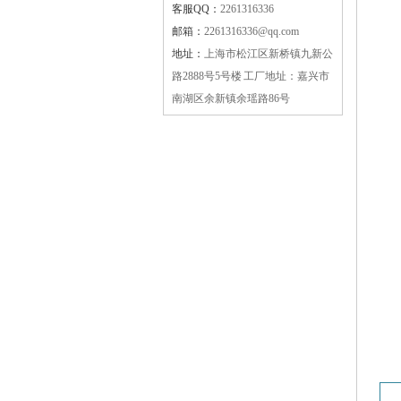
客服QQ：
2261316336
邮箱：
2261316336@qq.com
地址：
上海市松江区新桥镇九新公
路2888号5号楼 工厂地址：嘉兴市
南湖区余新镇余瑶路86号