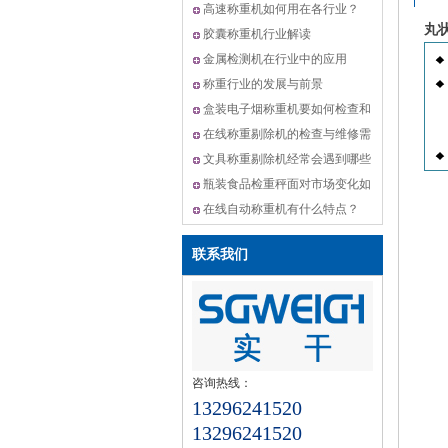
机,动态选别秤方案
高速称重机如何用在各行业？
丸
胶囊称重机行业解读
金属检测机在行业中的应用
称重行业的发展与前景
盒装电子烟称重机要如何检查和
维修？
在线称重剔除机的检查与维修需
要怎么做？
文具称重剔除机经常会遇到哪些
问题？
瓶装食品检重秤面对市场变化如
何升级？
在线自动称重机有什么特点？
联系我们
咨询热线：
13296241520
13296241520