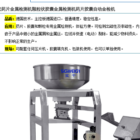
状药片金属检测机颗粒状胶囊金属检测机药片胶囊自动金检机