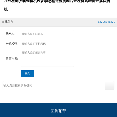
在线检测胶囊金检机设备动态输送检测药片金检机高精度金属探测
机
在线留言
13296241520
联系人:
手机号码:
留言内容:
回到顶部