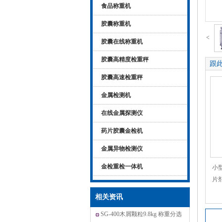
食品称重机
胶囊称重机
<
胶囊在线称重机
胶囊高精度检重秤
跟
胶囊高速检重秤
金属检测机
在线金属探测仪
药片胶囊金检机
金属异物检测仪
金检重检一体机
小
片
相关资讯
SG-400木屑颗粒9.8kg 称重分选