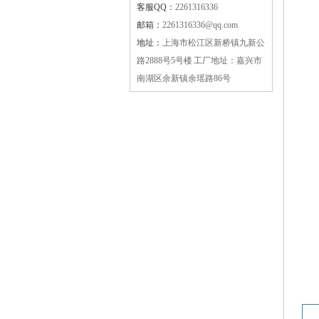
客服QQ：
2261316336
邮箱：
2261316336@qq.com
地址：
上海市松江区新桥镇九新公
路2888号5号楼 工厂地址：嘉兴市
南湖区余新镇余瑶路86号