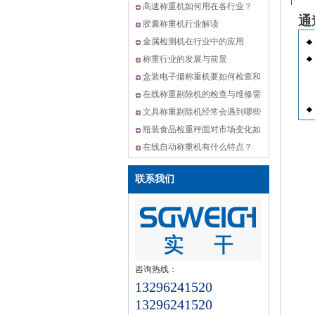
机,动态选别秤方案
高速称重机如何用在各行业？
通
胶囊称重机行业解读
金属检测机在行业中的应用
称重行业的发展与前景
盒装电子烟称重机要如何检查和
维修？
在线称重剔除机的检查与维修需
要怎么做？
文具称重剔除机经常会遇到哪些
问题？
瓶装食品检重秤面对市场变化如
何升级？
在线自动称重机有什么特点？
联系我们
咨询热线：
13296241520
13296241520