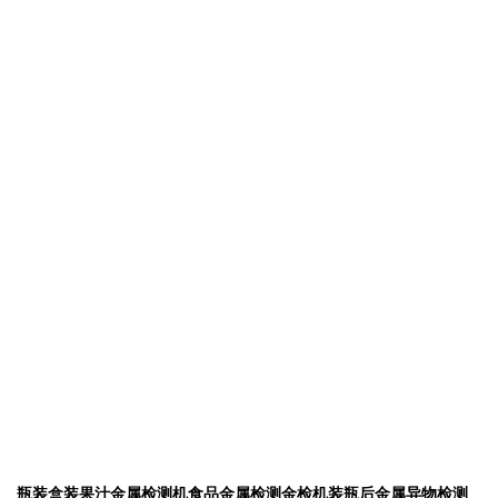
瓶装盒装果汁金属检测机食品金属检测金检机装瓶后金属异物检测