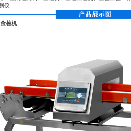
测仪
G金检机