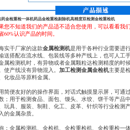
装药金检重检一体机药品金检重检剔除机高精度双检测金检重检机
果您不知道我们的产品适不适合您使用，可以看看我
省60%认识产品的时间。
金属检测机
海实干厂家的这款
是用于各种行业需要进
输送搭配在流水线、包装线等多种产线上，也可人工
金属检测机时，有异物或者金属颗粒达检测精度的时
加工检测金属金检机
。使产线没有异物混入。
主要是
、化妆品等原料金属。
用简便友好的的操作界面，对话式触摸显示屏，可通
数；用于检测食品、面包、馒头、水饺、饼干等产品
、玩具、服装、制鞋、化工、皮革、针织等行业检测
入的金属杂质。
称：金属检测机、金检机、金检重检机、金检重检一