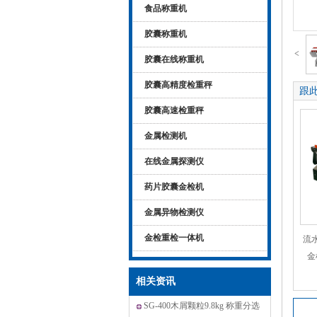
食品称重机
胶囊称重机
<
胶囊在线称重机
胶囊高精度检重秤
跟
胶囊高速检重秤
金属检测机
在线金属探测仪
药片胶囊金检机
金属异物检测仪
金检重检一体机
流
金
相关资讯
SG-400木屑颗粒9.8kg 称重分选