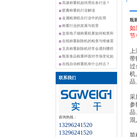
机,动态选别秤方案
高速称重机如何用在各行业？
胶囊称重机行业解读
金属检测机在行业中的应用
瓶
称重行业的发展与前景
如
盒装电子烟称重机要如何检查和
节
维修？
在线称重剔除机的检查与维修需
要怎么做？
文具称重剔除机经常会遇到哪些
上
问题？
瓶装食品检重秤面对市场变化如
带
何升级？
在线自动称重机有什么特点？
过
机
联系我们
品
采
参
品
咨询热线：
混
13296241520
13296241520
简