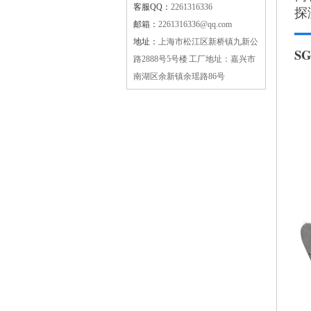
客服QQ：
2261316336
探
邮箱：
2261316336@qq.com
地址：
上海市松江区新桥镇九新公
S
路2888号5号楼 工厂地址：嘉兴市
南湖区余新镇余瑶路86号