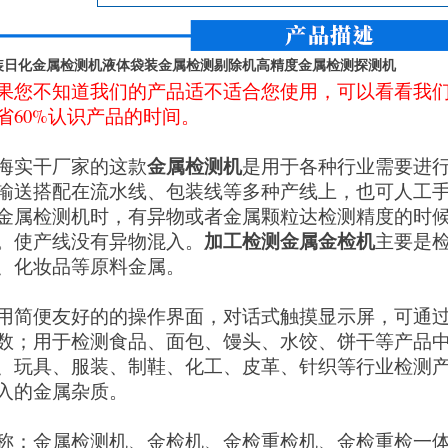
装日化金属检测机液体袋装金属检测剔除机高精度金属检测探测机
果您不知道我们的产品适不适合您使用，可以看看我
省60%认识产品的时间。
金属检测机
海实干厂家的这款
是用于各种行业需要进
输送搭配在流水线、包装线等多种产线上，也可人工
金属检测机时，有异物或者金属颗粒达检测精度的时
加工检测金属金检机
。使产线没有异物混入。
主要是
、化妆品等原料金属。
用简便友好的的操作界面，对话式触摸显示屏，可通
数；用于检测食品、面包、馒头、水饺、饼干等产品
、玩具、服装、制鞋、化工、皮革、针织等行业检测
入的金属杂质。
称：金属检测机、金检机、金检重检机、金检重检一