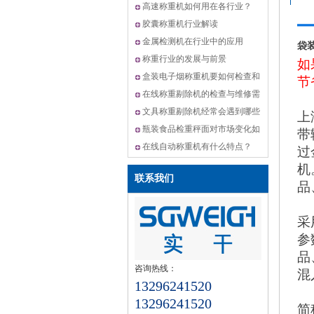
机,动态选别秤方案
高速称重机如何用在各行业？
胶囊称重机行业解读
金属检测机在行业中的应用
袋
称重行业的发展与前景
如
盒装电子烟称重机要如何检查和
节
维修？
在线称重剔除机的检查与维修需
要怎么做？
文具称重剔除机经常会遇到哪些
上
问题？
瓶装食品检重秤面对市场变化如
带
何升级？
在线自动称重机有什么特点？
过
机
联系我们
品
采
参
品
咨询热线：
混
13296241520
13296241520
简