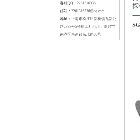
客服QQ：
2261316336
探
邮箱：
2261316336@qq.com
地址：
上海市松江区新桥镇九新公
S
路2888号5号楼 工厂地址：嘉兴市
南湖区余新镇余瑶路86号