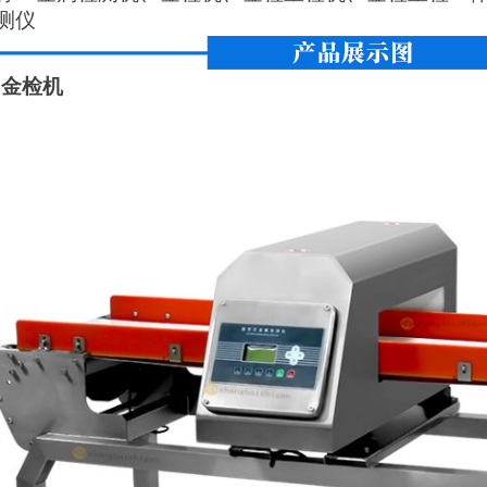
测仪
G金检机