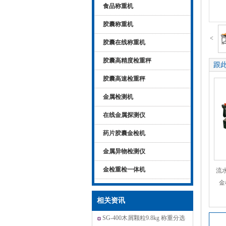
食品称重机
胶囊称重机
<
胶囊在线称重机
胶囊高精度检重秤
跟
胶囊高速检重秤
金属检测机
在线金属探测仪
药片胶囊金检机
金属异物检测仪
金检重检一体机
流
金
相关资讯
SG-400木屑颗粒9.8kg 称重分选