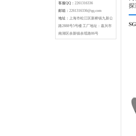
客服QQ：
2261316336
探
邮箱：
2261316336@qq.com
地址：
上海市松江区新桥镇九新公
S
路2888号5号楼 工厂地址：嘉兴市
南湖区余新镇余瑶路86号