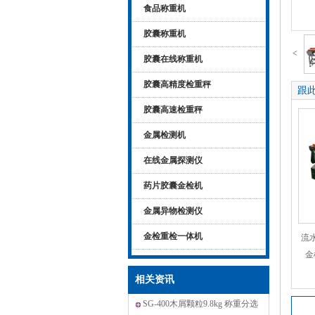
食品称重机
胶囊称重机
<
胶囊在线称重机
胶囊高精度检重秤
跟
胶囊高速检重秤
金属检测机
在线金属探测仪
药片胶囊金检机
金属异物检测仪
金检重检一体机
流
金
相关资讯
SG-400木屑颗粒9.8kg 称重分选