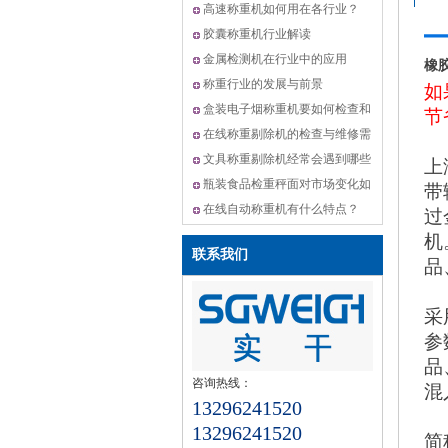
机,动态选别秤方案
高速称重机如何用在各行业？
胶囊称重机行业解读
金属检测机在行业中的应用
橡
称重行业的发展与前景
如
盒装电子烟称重机要如何检查和
节
维修？
在线称重剔除机的检查与维修需
要怎么做？
文具称重剔除机经常会遇到哪些
上
问题？
瓶装食品检重秤面对市场变化如
带
何升级？
在线自动称重机有什么特点？
过
机
联系我们
品
采
参
品
咨询热线：
混
13296241520
13296241520
简