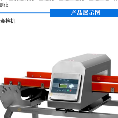
测仪
G金检机