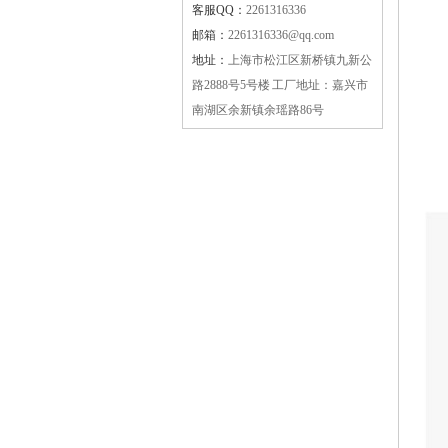
客服QQ：
2261316336
邮箱：
2261316336@qq.com
地址：
上海市松江区新桥镇九新公
路2888号5号楼 工厂地址：嘉兴市
南湖区余新镇余瑶路86号