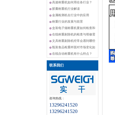
动
机,动态选别秤方案
高速称重机如何用在各行业？
胶囊称重机行业解读
金属检测机在行业中的应用
称重行业的发展与前景
盒装电子烟称重机要如何检查和
维修？
在线称重剔除机的检查与维修需
要怎么做？
文具称重剔除机经常会遇到哪些
问题？
瓶装食品检重秤面对市场变化如
何升级？
在线自动称重机有什么特点？
联系我们
咨询热线：
13296241520
13296241520