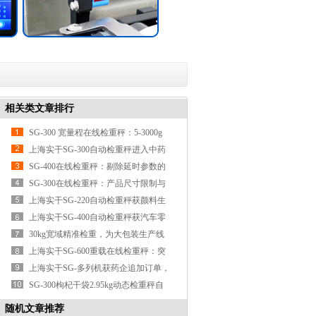
相关类文章排行
SG-300 宽量程在线检重秤：5-3000g
量程段的中大包装在线重量检测方案
上海实干SG-300自动检重秤进入中药
饮片行业，助力小袋包装净含量精准
SG-400在线检重秤：剔除延时参数的
合规
设定与动态验证
SG-300在线检重秤：产品尺寸限制与
通过稳定性分析
上海实干SG-220自动检重秤获颜料生
产企业订单，翻板剔除保护软质袋装
上海实干SG-400自动检重秤获汽车零
产品
部件企业订单，用于配件包装缺件在
30kg宽域精准检重，为大包装生产线
线检测
注入高效质控新动能
上海实干SG-600重载在线检重秤：突
破重工业大件质控瓶颈，重塑全行业
上海实干SG-多列机获药企追加订单，
精准检测新标准
升降剔除方案破解微粒产品分选损耗
SG-300枸杞干袋2.95kg动态检重秤自
动选别机
随机文章推荐