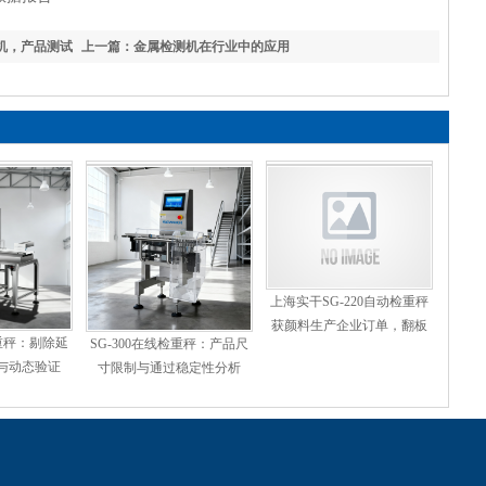
机，产品测试
上一篇：金属检测机在行业中的应用
上海实干SG-220自动检重秤
获颜料生产企业订单，翻板
检重秤：剔除延
SG-300在线检重秤：产品尺
剔除保护软质袋装产品
与动态验证
寸限制与通过稳定性分析