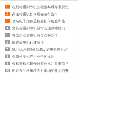
在线称重剔除机的检查与维修需要怎
么做？
高速称重机如何用在各行业？
盒装电子烟称重机要如何检查和维
修？
文具称重剔除机经常会遇到哪些问
题？
在线自动称重机有什么特点？
胶囊称重机行业解读
SG-400木屑颗粒9.8kg 称重分选机,动
态选别秤方案
金属检测机在行业中的应用
金检重检机操作时有什么注意事项？
瓶装食品检重秤面对市场变化如何升
级？