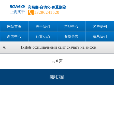
高精度-自动化-称重剔除
13296241520
网站首页
关于我们
产品中心
客户案例
新闻中心
行业动态
资质荣誉
联系我们
1xslots официальный сайт скачать на айфон
共 0 页
回到顶部